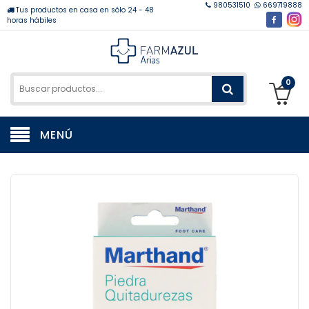
980531510
669719888
Tus productos en casa en sólo 24 - 48
horas hábiles
0
MENÚ