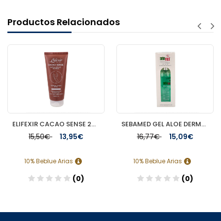
Productos Relacionados
ELIFEXIR CACAO SENSE 200 ML EXFOLIANTE
SEBAMED GEL ALOE DERMOHIDRATANTE 200 ML
15,50€
13,95€
16,77€
15,09€
10% Beblue Arias
10% Beblue Arias
(0)
(0)
Añadir
Añadir