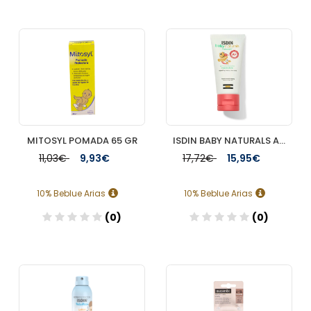
Añadir
Añadir
MITOSYL POMADA 65 GR
ISDIN BABY NATURALS AF 50ML
11,03€
9,93€
17,72€
15,95€
10% Beblue Arias
10% Beblue Arias
(0)
(0)
Añadir
Añadir