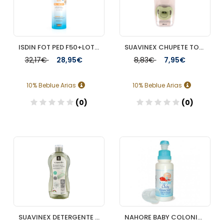
ISDIN FOT PED F50+LOTION SPRAY 200ML
SUAVINEX CHUPETE TODOSILICONA +6 M
32,17€
28,95€
8,83€
7,95€
10% Beblue Arias
10% Beblue Arias
(0)
(0)
Añadir
Añadir
SUAVINEX DETERGENTE ESPECIFICO BIBERONES TETINAS 500 ML
NAHORE BABY COLONIA SUAVE INFANTIL SPRAY 75 ML