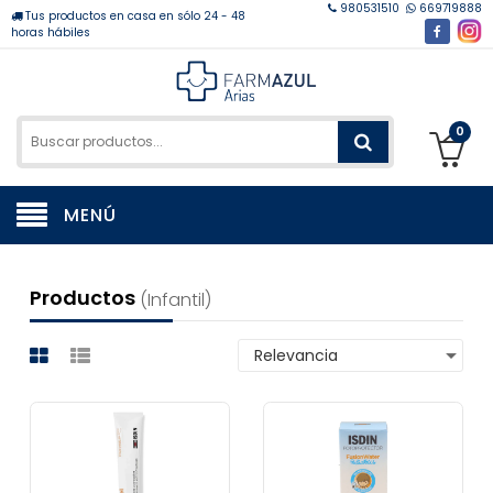
980531510
669719888
Tus productos en casa en sólo 24 - 48
horas hábiles
0
MENÚ
Productos
(infantil)