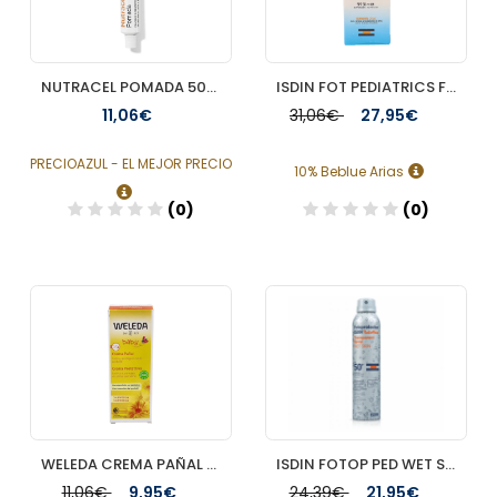
NUTRACEL POMADA 50ML
ISDIN FOT PEDIATRICS FUSION WATER SPF 50 ML
11,06€
31,06€
27,95€
PRECIOAZUL - EL MEJOR PRECIO
10% Beblue Arias
(0)
(0)
Añadir
Añadir
WELEDA CREMA PAÑAL BEBE CALENDULA 75 ML
ISDIN FOTOP PED WET SKIN SPRAY FP 50+ 200 ML
11,06€
9,95€
24,39€
21,95€