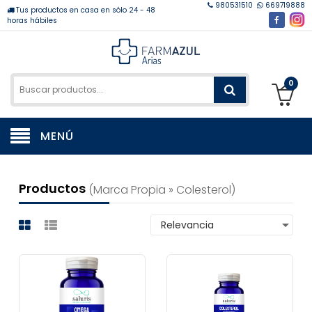
980531510
669719888
Tus productos en casa en sólo 24 - 48
horas hábiles
0
MENÚ
Productos
(marca Propia » Colesterol)