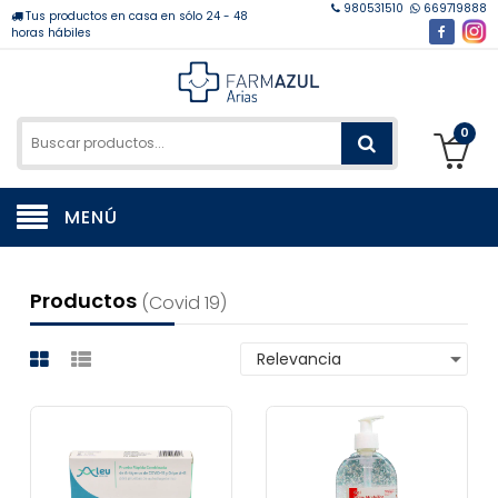
980531510
669719888
Tus productos en casa en sólo 24 - 48
horas hábiles
0
MENÚ
Productos
(covid 19)