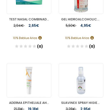
TEST NASAL COMBINADO AUTODIAGNOSTICO ANTIGENOS SARSCOV2 Y GRIPE A/B SAFECARE BIOTECH (ALEU MEDICAL
GEL HIDROALCOHOLICO ASEPTIC ANTISEPTICO PIEL SAN 500 ML
2,94€
2,65€
5,50€
4,95€
10% Beblue Arias
10% Beblue Arias
(0)
(0)
Añadir
Añadir
ADERMA EPITHELIALE AH ULTRA SPF 50+ CREMA REPARADORA PROTECTORA 1 ENVASE 40 ML
SUAVINEX SPRAY HIGIENIZANTE DE MANOS 100ML
21,31€
19,18€
3,28€
2,95€