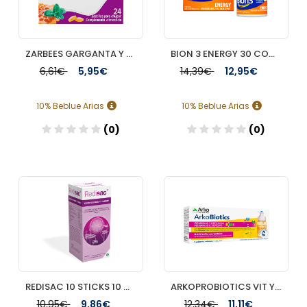
ZARBEES GARGANTA Y EXTRA INMUNIDAD 24 PASTILLAS PARA CHUPAR
BION 3 ENERGY 30 COMPRIMIDOS
6,61€
5,95€
14,39€
12,95€
10% Beblue Arias
10% Beblue Arias
(0)
(0)
Añadir
Añadir
REDISAC 10 STICKS 10 ML SABOR GOMINOLA DE COLA
ARKOPROBIOTICS VIT Y DEFENSAS NIÑOS 7 UNIDOSIS
10,95€
9,86€
12,34€
11,11€