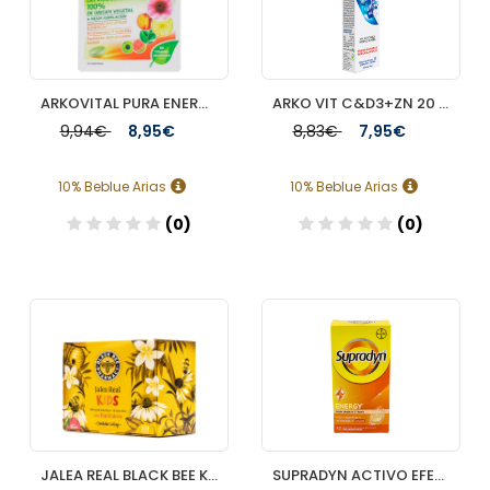
ARKOVITAL PURA ENERGÍA INMUNOPLUS 30 COMPRIMIDOS
ARKO VIT C&D3+ZN 20 COMP EFERV
9,94€
8,95€
8,83€
7,95€
10% Beblue Arias
10% Beblue Arias
(0)
(0)
Añadir
Añadir
JALEA REAL BLACK BEE KIDS 20AMP SABOR FRESA
SUPRADYN ACTIVO EFERVES 30 COM