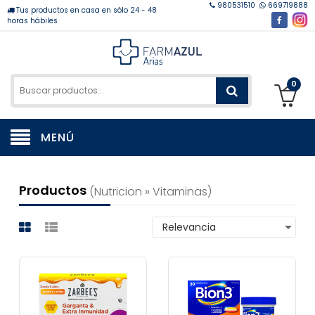
980531510
669719888
Tus productos en casa en sólo 24 - 48
horas hábiles
0
MENÚ
Productos
(nutricion » Vitaminas)