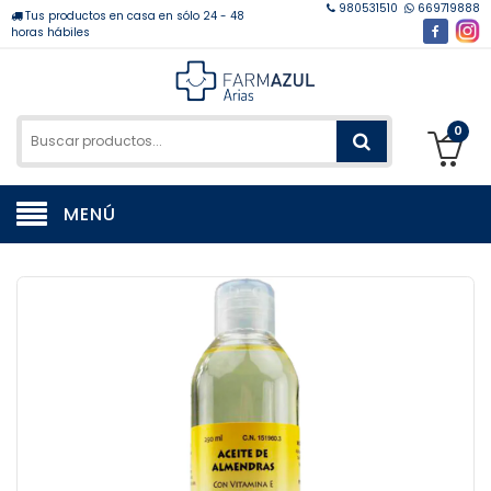
980531510
669719888
Tus productos en casa en sólo 24 - 48
horas hábiles
0
MENÚ