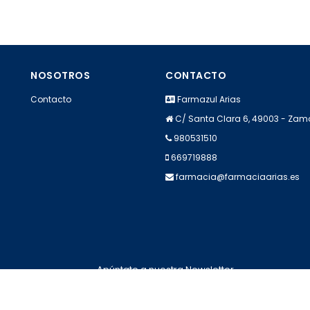
NOSOTROS
CONTACTO
Contacto
Farmazul Arias
C/ Santa Clara 6, 49003 - Za
980531510
669719888
farmacia@farmaciaarias.es
Apúntate a nuestra Newsletter
Escribe aquí tu email...
Suscribirse