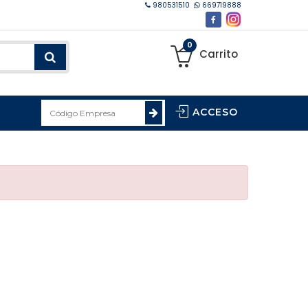
980531510
669719888
0
Carrito
ACCESO