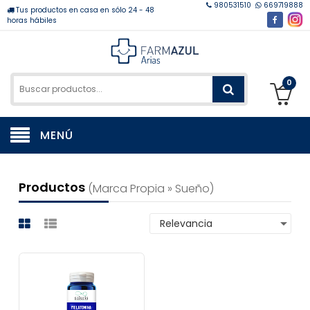
980531510
669719888
Tus productos en casa en sólo 24 - 48
horas hábiles
0
MENÚ
Productos
(marca Propia » Sueño)