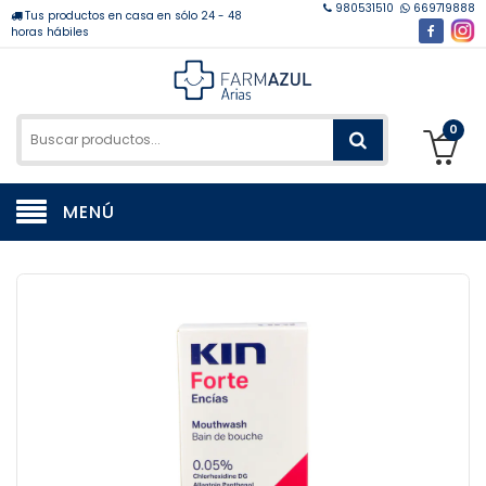
980531510
669719888
Tus productos en casa en sólo 24 - 48
horas hábiles
0
MENÚ