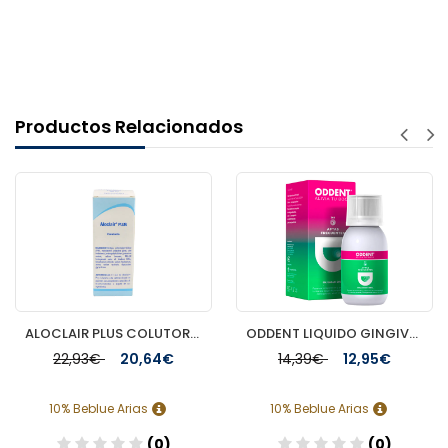
Productos Relacionados
ALOCLAIR PLUS COLUTORIO 120 ML
ODDENT LIQUIDO GINGIVAL 150ML
22,93€
20,64€
14,39€
12,95€
10% Beblue Arias
10% Beblue Arias
(0)
(0)