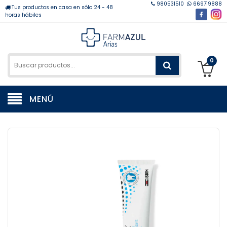
980531510
669719888
Tus productos en casa en sólo 24 - 48
horas hábiles
0
MENÚ