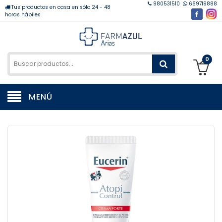
980531510
669719888
Tus productos en casa en sólo 24 - 48
horas hábiles
0
MENÚ