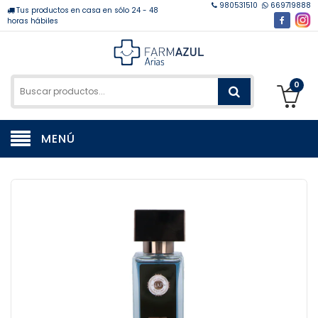
980531510
669719888
Tus productos en casa en sólo 24 - 48
horas hábiles
0
MENÚ