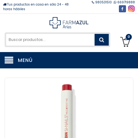
980531510
669719888
Tus productos en casa en sólo 24 - 48
horas hábiles
0
MENÚ