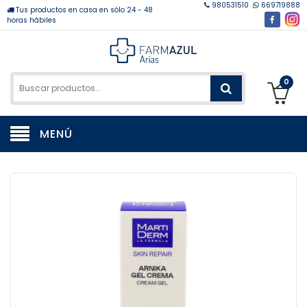
980531510
669719888
Tus productos en casa en sólo 24 - 48
horas hábiles
0
MENÚ