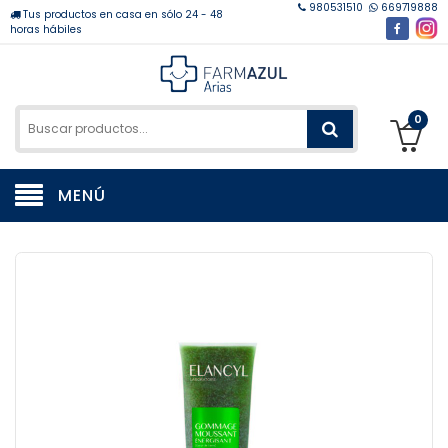
980531510
669719888
Tus productos en casa en sólo 24 - 48
horas hábiles
0
MENÚ